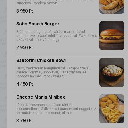
burgonya. Random szósz...
3 950
Ft
Soho Smash Burger
Prémium naragh felsőnyárádi marhahúsból
smash-elve, olvadó érlelt ír cheddarral, Zolka titkos
szószával, friss vöröshagy...
2 950
Ft
Santorini Chicken Bowl
Friss, mediterrán hangulatú tál lilakáposztával,
paradicsommal, uborkával, lilahagymával és
ropogós hasábburgonyával az ...
4 450
Ft
Cheese Mania Minibox
(3 db parmezános bundában rántott
csirkemellcsík, 2 db rántott camembert nuggets, 2
db rántott mozzarella donut, slim c...
3 750
Ft