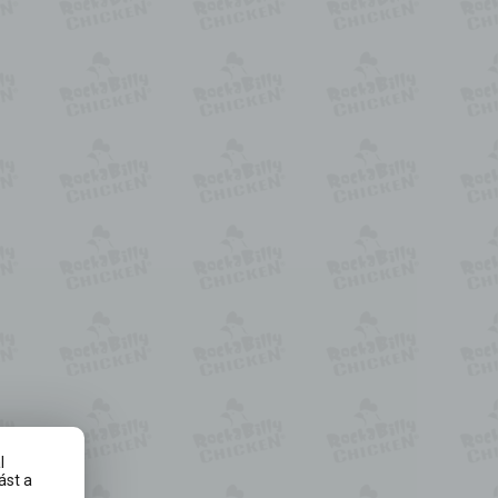
l
ást a