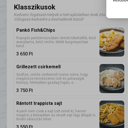
későbbie
Klasszikusok
Kedvenc fogásaid melyek a heti ajánlatban évek óta a legnagyobb
Válogass kedvedre a bestsellerek közül!
Pankó Fish&Chips
Ropogós pankómorzsában rántott tőkehalfilé, kívül
aranybarna, belül omlós. Mellé burgonyachips
kerül.
3 650
Ft
Grillezett csirkemell
Szaftos, omlós csirkemell roston sütve, hogy
megőrizze természetes ízét és puhaságát.
Könnyű, fehérjében gazdag fogás, a...
3 750
Ft
Rántott trappista sajt
A panír nem csak a sajt ízét emeli ki, hanem
megőrzi a belsejében az olvadt sajt lágy állagát is.
Kiváló választás lehet...
3 550
Ft