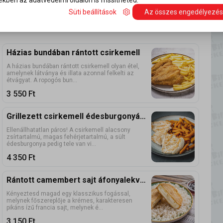
kben az adatvédelmi oldalon is frissítheted.
Süti beállítások
Az összes engedélyezé
 slágerek most elérhetővé váltak az állandó kínálatunkban is.
Házias bundában rántott csirkemell
A házias bundában rántott csirkemell olyan étel,
amelynek látványa és illata azonnal felkelti az
étvágyat. A ropogós bun...
3 550
Ft
Grillezett csirkemell édesburgonyával
Ellenállhatatlan páros! A csirkemell alacsony
zsírtartalmú, magas fehérjetartalmú, a sült
édesburgonya pedig tele van vi...
4 350
Ft
Rántott camembert sajt áfonyalekvárral
Kényeztesd magad egy klasszikus fogással,
melynek főszereplője a krémes, karakteresen
pikáns ízű francia sajt, melynek é...
3 150
Ft