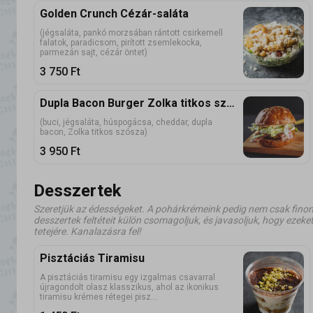
Golden Crunch Cézár-saláta
(jégsaláta, pankó morzsában rántott csirkemell
falatok, paradicsom, pirított zsemlekocka,
parmezán sajt, cézár öntet)
3 750
Ft
Dupla Bacon Burger Zolka titkos szószával
(buci, jégsaláta, húspogácsa, cheddar, dupla
bacon, Zolka titkos szósza)
3 950
Ft
Desszertek
Szeretjük az édességeket. A pohárkrémeink pedig nem csak fino
desszertek feltéteit külön csomagoljuk, és javasoljuk, hogy ezek
tetejére. Kanalazásra fel!
Pisztáciás Tiramisu
A pisztáciás tiramisu egy izgalmas csavarral
újragondolt olasz klasszikus, ahol az ikonikus
tiramisu krémes rétegei pisz...