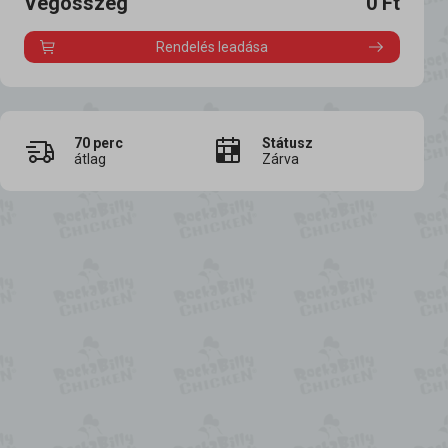
Végösszeg
0
Ft
Rendelés leadása
70
perc
Státusz
átlag
Zárva