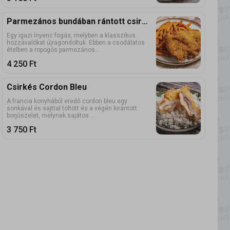
Parmezános bundában rántott csirkemellfilé édesburgonyával
Egy igazi ínyenc fogás, melyben a klasszikus
hozzávalókat újragondoltuk. Ebben a csodálatos
ételben a ropogós parmezános...
4 250
Ft
Csirkés Cordon Bleu
A francia konyhából eredő cordon bleu egy
sonkával és sajttal töltött és a végén kirántott
borjúszelet, melynek sajátos ...
3 750
Ft