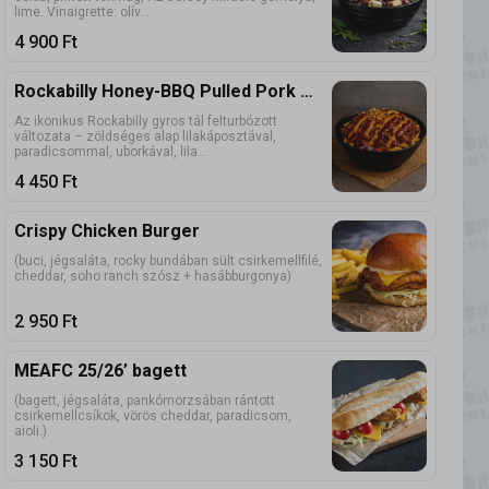
lime. Vinaigrette: olív...
4 900
Ft
Rockabilly Honey-BBQ Pulled Pork Bowl
Az ikonikus Rockabilly gyros tál felturbózott
változata – zöldséges alap lilakáposztával,
paradicsommal, uborkával, lila...
4 450
Ft
Crispy Chicken Burger
(buci, jégsaláta, rocky bundában sült csirkemellfilé,
cheddar, soho ranch szósz + hasábburgonya)
2 950
Ft
MEAFC 25/26’ bagett
(bagett, jégsaláta, pankómorzsában rántott
csirkemellcsíkok, vörös cheddar, paradicsom,
aioli.)
3 150
Ft