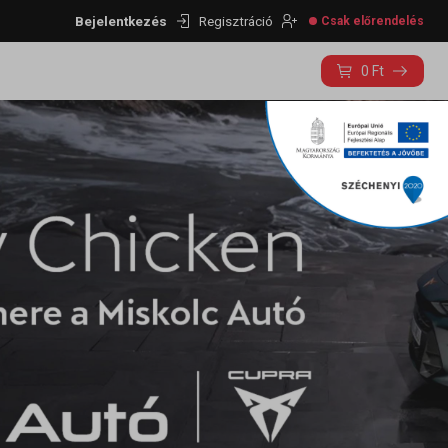
Bejelentkezés
Regisztráció
Csak előrendelés
0
Ft