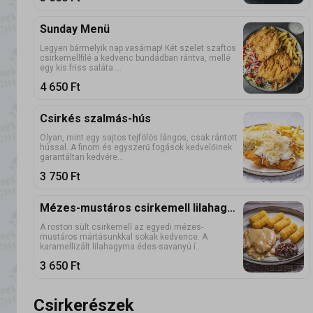
Sunday Menü
Legyen bármelyik nap vasárnap! Két szelet szaftos
csirkemellfilé a kedvenc bundádban rántva, mellé
egy kis friss saláta ...
4 650
Ft
Csirkés szalmás-hús
Olyan, mint egy sajtos tejfölös lángos, csak rántott
hússal. A finom és egyszerű fogások kedvelőinek
garantáltan kedvére...
3 750
Ft
Mézes-mustáros csirkemell lilahagyma-lekvárral és burgonyakrokettel
A roston sült csirkemell az egyedi mézes-
mustáros mártásunkkal sokak kedvence. A
karamellizált lilahagyma édes-savanyú í...
3 650
Ft
Csirkerészek