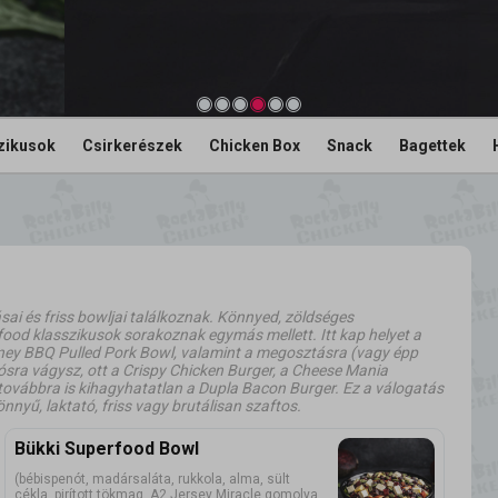
zikusok
Csirkerészek
Chicken Box
Snack
Bagettek
ai és friss bowljai találkoznak. Könnyed, zöldséges
 food klasszikusok sorakoznak egymás mellett. Itt kap helyet a
oney BBQ Pulled Pork Bowl, valamint a megosztásra (vagy épp
sra vágysz, ott a Crispy Chicken Burger, a Cheese Mania
ovábbra is kihagyhatatlan a Dupla Bacon Burger. Ez a válogatás
nnyű, laktató, friss vagy brutálisan szaftos.
Bükki Superfood Bowl
(bébispenót, madársaláta, rukkola, alma, sült
cékla, pirított tökmag, A2 Jersey Miracle gomolya,