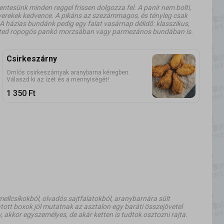
entesünk minden reggel frissen dolgozza fel. A panír nem bolti,
yerekek kedvence. A pikáns az szezámmagos, és tényleg csak
 A házias bundánk pedig egy falat vasárnap délidő: klasszikus,
heted ropogós pankó morzsában vagy parmezános bundában is.
Csirkeszárny
Omlós csirkeszárnyak aranybarna kéregben.
Válaszd ki az ízét és a mennyiségét!
1 350
Ft
mellcsíkokból, olvadós sajtfalatokból, aranybarnára sült
ott boxok jól mutatnak az asztalon egy baráti összejövetel
 akkor egyszemélyes, de akár ketten is tudtok osztozni rajta.