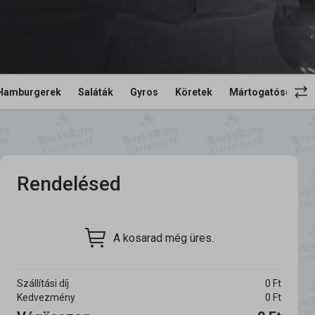
Hamburgerek
Saláták
Gyros
Köretek
Mártogatósok
Rendelésed
A kosarad még üres.
Szállítási díj
0
Ft
Kedvezmény
0
Ft