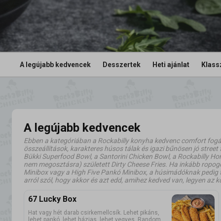
A legújabb kedvencek
Desszertek
Heti ajánlat
Klass
A legújabb kedvencek
Ebben a kategóriában a Rockabilly konyha kedvenc comfort fogás
összeállítások, karakteres húsos tálak és igazi bűnösen jó street
Bükki Superfood Bowl, a Santorini Chicken Bowl, a Rockabilly H
nem megosztásra) született Dirty Cheese Fries. Ha inkább ropogó
Minibox vagy a High Five Pankó Minibox, a húsimádóknak pedig t
arról szól, hogy akkor és azt edd, amihez kedved van, legyen az kö
67 Lucky Box
Hat vagy hét darab csirkemellcsík. Lehet pikáns,
lehet pankó, lehet házias, lehet vegyes. Random