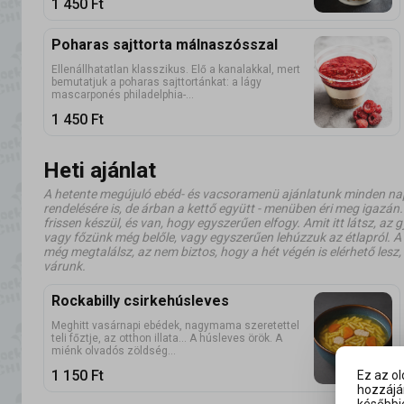
1 450
Ft
Poharas sajttorta málnaszósszal
Ellenállhatatlan klasszikus. Elő a kanalakkal, mert
bemutatjuk a poharas sajttortánkat: a lágy
mascarponés philadelphia-...
1 450
Ft
Heti ajánlat
A hetente megújuló ebéd- és vacsoramenü ajánlatunk minden nap 1
rendelésére is, de árban a kettő együtt - menüben éri meg igazán.
frissen készül, és van, hogy egyszerűen elfogy. Amit itt látsz, az g
vagy főzünk még belőle, vagy egyszerűen lehúzzuk az étlapról. A h
még megtalálsz, az nem biztos, hogy a hét végén is elérhető lesz
várunk.
Rockabilly csirkehúsleves
Meghitt vasárnapi ebédek, nagymama szeretettel
teli főztje, az otthon illata... A húsleves örök. A
miénk olvadós zöldség...
1 150
Ft
Ez az o
hozzájár