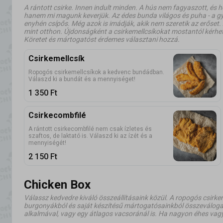
A rántott csirke. Innen indult minden. A hús nem fagyaszott, és h
hanem mi magunk keverjük. Az édes bunda világos és puha - a g
enyhén csípős. Még azok is imádják, akik nem szeretik az erőset.
mint otthon. Újdonságként a csirkemellcsíkokat mostantól kér
Köretet és mártogatóst érdemes választani hozzá.
Csirkemellcsík
Ropogós csirkemellcsíkok a kedvenc bundádban.
Válaszd ki a bundát és a mennyiséget!
1 350
Ft
Csirkecombfilé
A rántott csirkecombfilé nem csak ízletes és
szaftos, de laktató is. Válaszd ki az ízét és a
mennyiségét!
2 150
Ft
Chicken Box
Válassz kedvedre kiváló összeállításaink közül. A ropogós csirke
burgonyákból és saját készítésű mártogatósainkból összeválogat
alkalmával, vagy egy átlagos vacsoránál is. Ha nagyon éhes vagy,