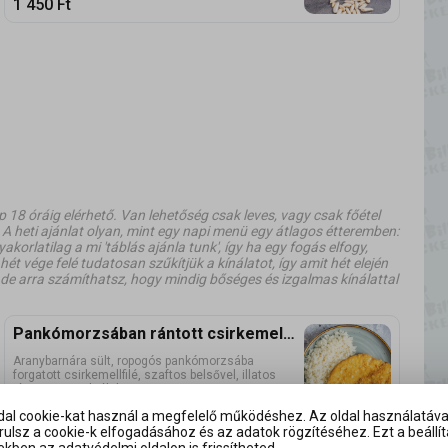
1 450
Ft
8 óráig elérhető. Van lehetőség csak leves, vagy csak főétel
 A heti ajánlat olyan, mint egy napi menü egy átlagos étteremben:
yakorlatilag a mi 'táblás ajánla tunk', így ha egy fogás elfogy,
ét vége felé tudatosan szűkítjük a kínálatot, így amit hét elején
, de arra számíthatsz, hogy mindig bőséges és izgalmas kínálattal
Pankómorzsában rántott csirkemellfilé, jázmin rizs
Aranybarnára sült, ropogós pankómorzsába
forgatott csirkemellfilé, szaftos belsővel, illatos
jázmin rizzsel tálalva.
2 300
Ft
ldal cookie-kat használ a megfelelő működéshez. Az oldal használatáva
ulsz a cookie-k elfogadásához és az adatok rögzítéséhez. Ezt a beállít