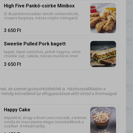
High Five Pankó-csirke Minibox
(5 db pankómorzsában rántott csirkemellcsík,
crispers burgonya, mézes-csípős mártogató)
3 650
Ft
Sweetie Pulled Pork bagett
bagett, tépett sertéshús, pirított hagyma, vörös
cheddar sajt, rukkola, mézes-mustáros öntet
3 650
Ft
mak, de szemet gyönyörködtetőek is. Házhozszállításkor a
et mindig közvetlenül az elfogyasztásuk előtt öntsd a finomságok
Happy Cake
Képzeld el, ahogy a finom oreo morzsák, a krémes
nutella és mascarpone elegye összetalálkozik a
szádban. A tetején pedig...